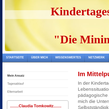
Kindertagesp
"Die Minim
STARTSEITE
ÜBER MICH
WISSENSWERTES
NETZWERK
Im Mittelp
Mein Ansatz
In der Kinderta
Tagesablauf
Lebenssituatio
Elternarbeit
pädagogische A
mich die Unter
.........Claudia Tomkowitz........
Selbstständigke